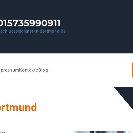
schluesseldienst-in-dortmund.de
mpressum
Kontakte
Blog
ortmund