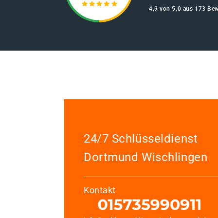
4,9 von 5,0 aus 173 Be
24/7 Schlüsseldienst
Dortmund Wischlingen
Kontakt