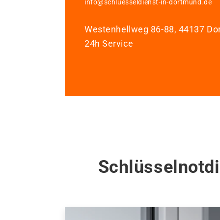
info@schluesseldienst-in-dortmund.de
Westenhellweg 86-88, 44137 D
24h Service
Schlüsselnotd