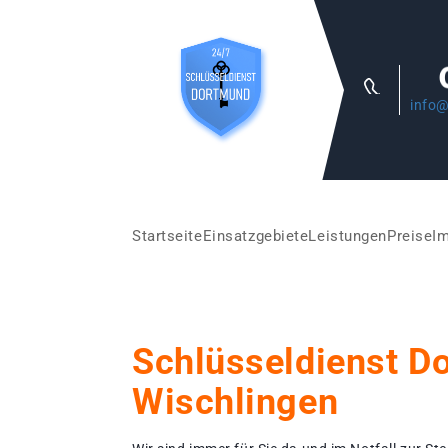
info@
Startseite
Einsatzgebiete
Leistungen
Preise
I
Schlüsseldienst D
Wischlingen