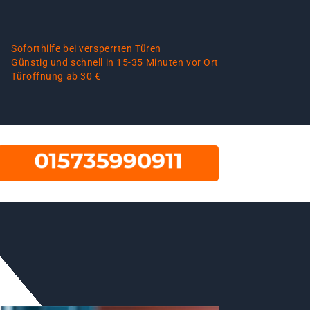
Soforthilfe bei versperrten Türen
Günstig und schnell in 15-35 Minuten vor Ort
Türöffnung ab 30 €