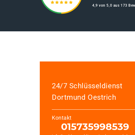
4,9 von 5,0 aus 173 Be
24/7 Schlüsseldienst
Dortmund Oestrich
Kontakt