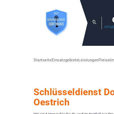
info@
Startseite
Einsatzgebiete
Leistungen
Preise
I
Schlüsseldienst D
Oestrich