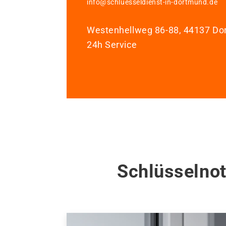
info@schluesseldienst-in-dortmund.de
Westenhellweg 86-88, 44137 D
24h Service
Schlüsselnot