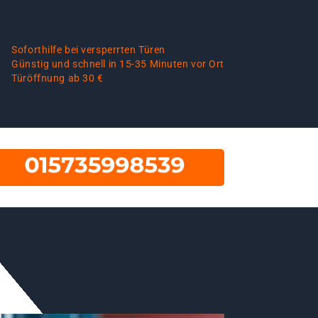
Soforthilfe bei versperrten Türen
Günstig und schnell in 15-35 Minuten vor Ort
Türöffnung ab 30 €