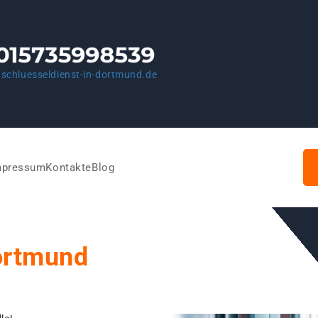
schluesseldienst-in-dortmund.de
mpressum
Kontakte
Blog
ortmund