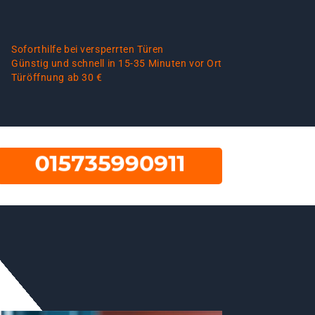
Soforthilfe bei versperrten Türen
Günstig und schnell in 15-35 Minuten vor Ort
Türöffnung ab 30 €