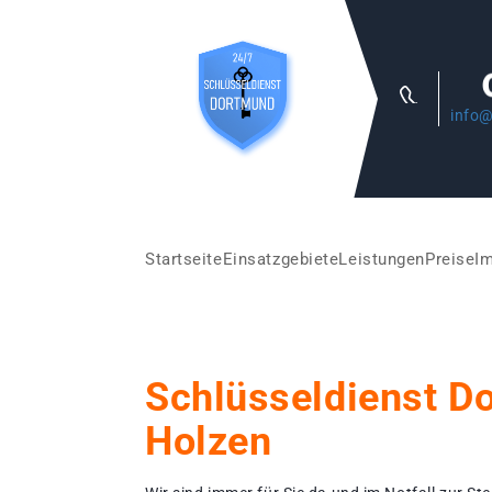
info@
Startseite
Einsatzgebiete
Leistungen
Preise
I
Schlüsseldienst D
Holzen