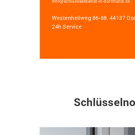
info@schluesseldienst-in-dortmund.de
Westenhellweg 86-88, 44137 D
24h Service
Schlüsselno