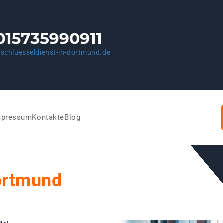
schluesseldienst-in-dortmund.de
mpressum
Kontakte
Blog
ortmund