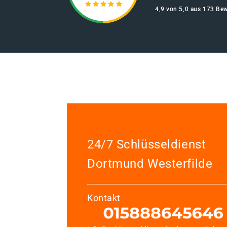
4,9 von 5,0 aus 173 Be
24/7 Schlüsseldienst
Dortmund Westerfilde
Kontakt