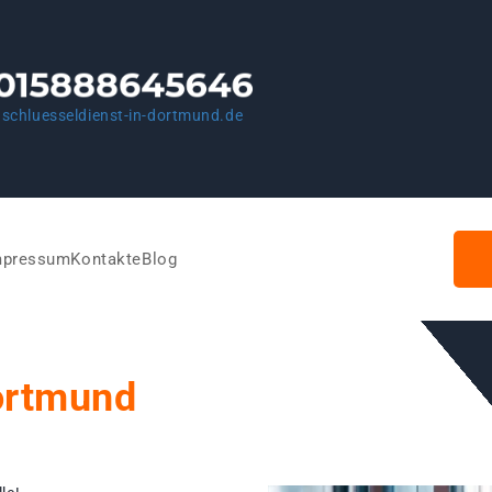
schluesseldienst-in-dortmund.de
mpressum
Kontakte
Blog
ortmund