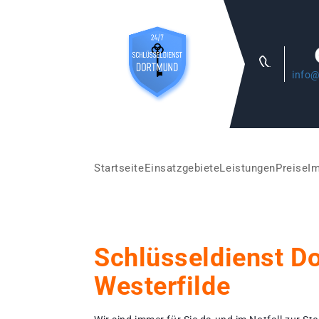
info@
Startseite
Einsatzgebiete
Leistungen
Preise
I
Schlüsseldienst D
Westerfilde