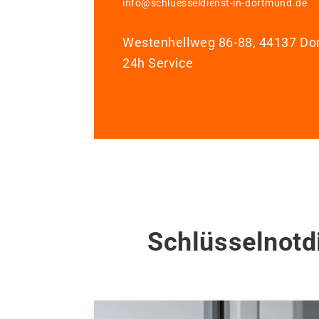
info@schluesseldienst-in-dortmund.de
Westenhellweg 86-88, 44137 D
24h Service
Schlüsselnotd