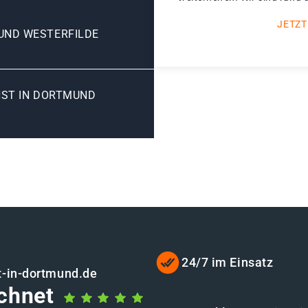
JETZT
ND WESTERFILDE
NST IN DORTMUND
24/7 im Einsatz
t-in-dortmund.de
chnet