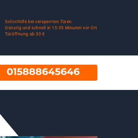
Soforthilfe bei versperrten Türen
Günstig und schnell in 15-35 Minuten vor Ort
Türöffnung ab 30 €