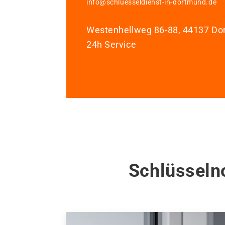
info@schluesseldienst-in-dortmund.de
Westenhellweg 86-88, 44137 D
24h Service
Schlüsseln