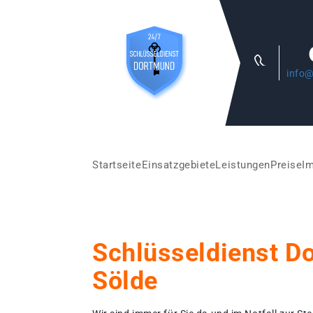
info@
Startseite
Einsatzgebiete
Leistungen
Preise
I
Schlüsseldienst D
Sölde