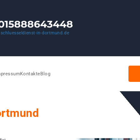
schluesseldienst-in-dortmund.de
mpressum
Kontakte
Blog
ortmund