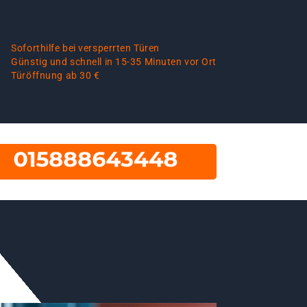
Soforthilfe bei versperrten Türen
Günstig und schnell in 15-35 Minuten vor Ort
Türöffnung ab 30 €