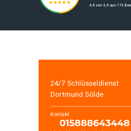
4,9 von 5,0 aus 173 Be
24/7 Schlüsseldienst
Dortmund Sölde
Kontakt