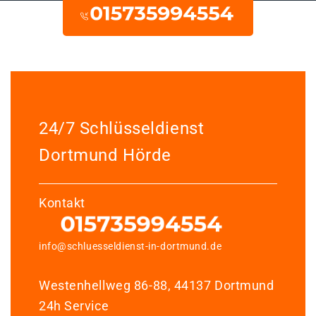
24/7 Schlüsseldienst
Dortmund Hörde
Kontakt
info@schluesseldienst-in-dortmund.de
Westenhellweg 86-88, 44137 Dortmund
24h Service