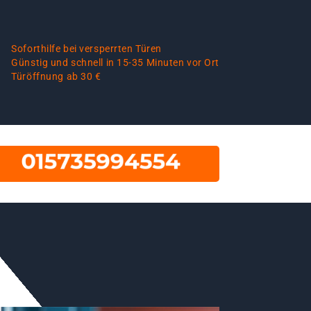
Soforthilfe bei versperrten Türen
Günstig und schnell in 15-35 Minuten vor Ort
Türöffnung ab 30 €