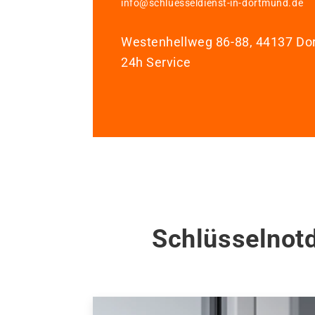
info@schluesseldienst-in-dortmund.de
Westenhellweg 86-88, 44137 D
24h Service
Schlüsselnot