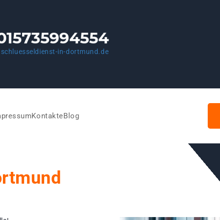
schluesseldienst-in-dortmund.de
mpressum
Kontakte
Blog
ortmund