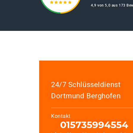
4,9 von 5,0 aus 173 Be
24/7 Schlüsseldienst
Dortmund Berghofen
Kontakt