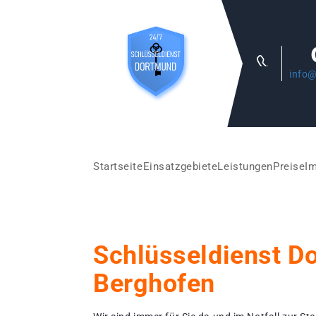
info@
Startseite
Einsatzgebiete
Leistungen
Preise
I
Schlüsseldienst D
Berghofen