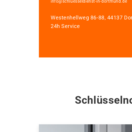
info@schluesseldienst-in-dortmund.de
Westenhellweg 86-88, 44137 D
24h Service
Schlüsseln