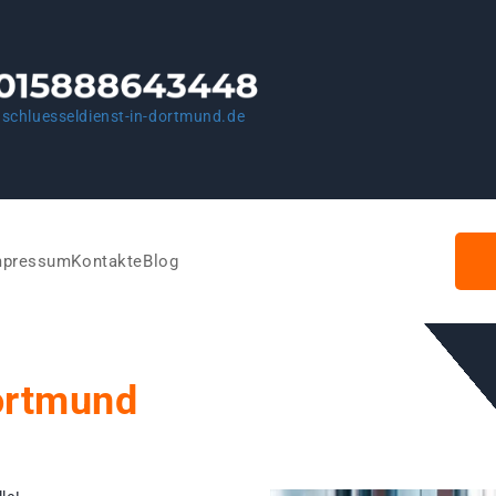
schluesseldienst-in-dortmund.de
mpressum
Kontakte
Blog
ortmund