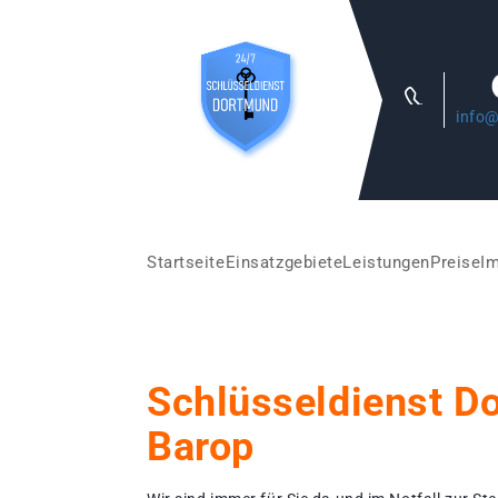
info@
Startseite
Einsatzgebiete
Leistungen
Preise
I
Schlüsseldienst D
Barop