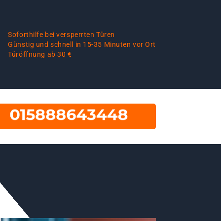
Soforthilfe bei versperrten Türen
Günstig und schnell in 15-35 Minuten vor Ort
Türöffnung ab 30 €