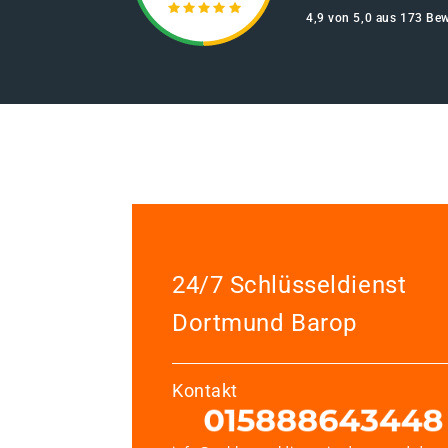
4,9 von 5,0 aus 173 Be
24/7 Schlüsseldienst
Dortmund Barop
Kontakt